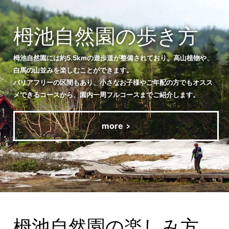
栂池自然園の歩き方
栂池自然園には約5.5kmの遊歩道が整備されており、高山植物や、
白馬の山並みを楽しむことができます。
バリアフリーの区間もあり、小さなお子様やご年配の方でもオスス
メできるコースから、園内一周フルコースまでご紹介します。
more
栂池自然園の楽しみ方