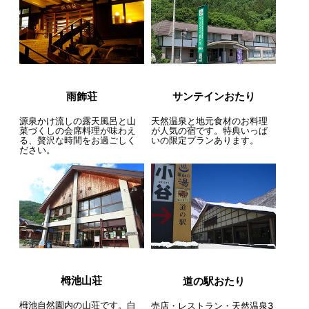
雨飾荘
サンテインおたり
源泉かけ流しの露天風呂と山
天然温泉と地元食材のお料理
菜づくしの会席料理が味わえ
が人気の宿です。特典いっぱ
る、贅沢な時間をお過ごしく
いの限定プランあります。
ださい。
栂池山荘
道の駅おたり
栂池自然園内の山荘です。白
売店・レストラン・天然温泉3